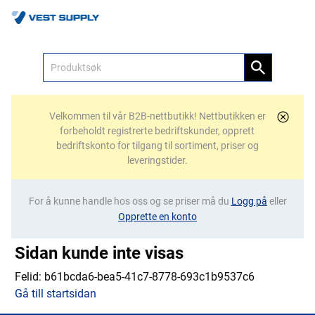
Meny
Velkommen til vår B2B-nettbutikk! Nettbutikken er
forbeholdt registrerte bedriftskunder, opprett
bedriftskonto for tilgang til sortiment, priser og
leveringstider.
For å kunne handle hos oss og se priser må du
Logg på
eller
Opprette en konto
Sidan kunde inte visas
Felid:
b61bcda6-bea5-41c7-8778-693c1b9537c6
Gå till startsidan