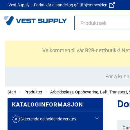
Vest Supply – Forlat vår e-handel og gå til hjemmesiden
Velkommen til vår B2B-nettbutikk! Nettb
For å kunn
Start
Produkter
Arbeidsplass, Oppbevaring, Løft, Transport, S
Do
KATALOGINFORMASJON
Skjærende og holdende verktøy
Kate
Gar