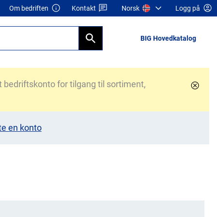
Om bedriften
Kontakt
Norsk
Logg på
BIG Hovedkatalog
bedriftskonto for tilgang til sortiment,
te en konto