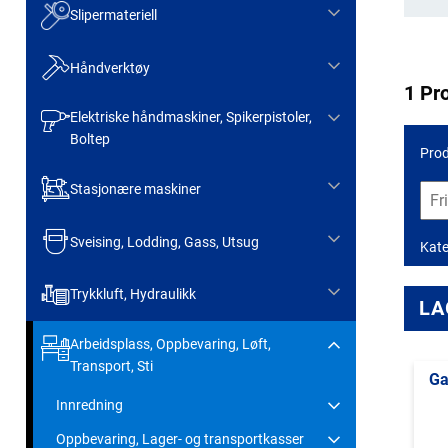
Slipermateriell
Håndverktøy
1 Pr
Elektriske håndmaskiner, Spikerpistoler,
Boltep
Prod
Stasjonære maskiner
Sveising, Lodding, Gass, Utsug
Kate
Trykkluft, Hydraulikk
LA
Arbeidsplass, Oppbevaring, Løft,
Transport, Sti
Ga
Innredning
Oppbevaring, Lager- og transportkasser