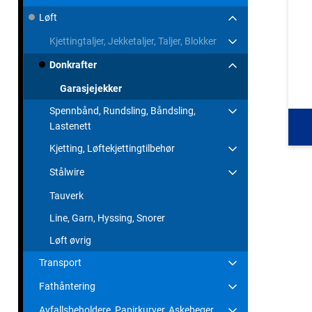
Løft
Kjettingtaljer, Jekketaljer, Taljer, Blokker
Donkrafter
Garasjejekker
Spennbånd, Rundsling, Båndsling,
Lastenett
Kjetting, Løftekjettingtilbehør
Stålwire
Tauverk
Line, Garn, Hyssing, Snorer
Løft øvrig
Transport
Fathåntering
Avfallsbeholdere, Papirkurver, Askebeger