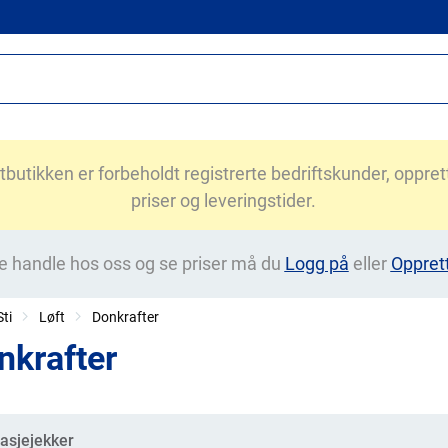
utikken er forbeholdt registrerte bedriftskunder, opprett 
priser og leveringstider.
e handle hos oss og se priser må du
Logg på
eller
Oppret
ti
Løft
Donkrafter
nkrafter
gorier
asjejekker