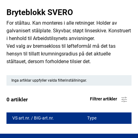
Bryteblokk SVERO
For ståltau. Kan monteres i alle retninger. Holder av
galvanisert stålplate. Skyvbar, støpt linseskive. Konstruert
i henhold til Arbeidstilsynets anvisninger.
Ved valg av bremsekloss til løfteformål må det tas
hensyn til tillatt krumningsradius på det aktuelle
ståltauet, dersom forholdene tilsier det.
Inga artiklar uppfyller valda filterinställningar.
0 artikler
Filtrer artikler
VS art.nr. / BIG-art.nr.
Type