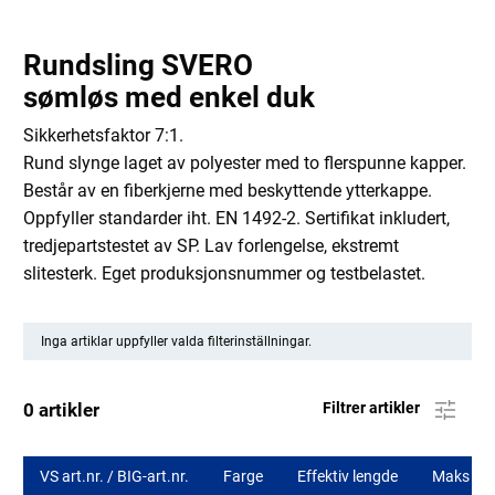
Rundsling SVERO
sømløs med enkel duk
Sikkerhetsfaktor 7:1.
Rund slynge laget av polyester med to flerspunne kapper.
Består av en fiberkjerne med beskyttende ytterkappe.
Oppfyller standarder iht. EN 1492-2. Sertifikat inkludert,
tredjepartstestet av SP. Lav forlengelse, ekstremt
slitesterk. Eget produksjonsnummer og testbelastet.
Inga artiklar uppfyller valda filterinställningar.
0 artikler
Filtrer artikler
VS art.nr. / BIG-art.nr.
Farge
Effektiv lengde
Maks bel