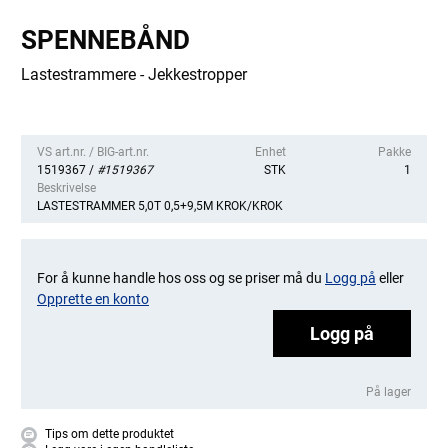
SPENNEBÅND
Lastestrammere - Jekkestropper
VS art.nr. / BIG-art.nr.
Enhet
Pakke
1519367 /
#1519367
STK
1
Beskrivelse
LASTESTRAMMER 5,0T 0,5+9,5M KROK/KROK
For å kunne handle hos oss og se priser må du
Logg på
eller
Opprette en konto
Logg på
På lager
Tips om dette produktet