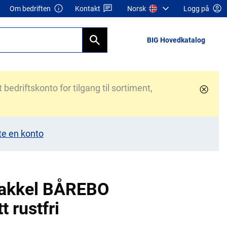
Om bedriften
Kontakt
Norsk
Logg på
BIG Hovedkatalog
bedriftskonto for tilgang til sortiment,
te en konto
jakkel BÅREBO
tt rustfri