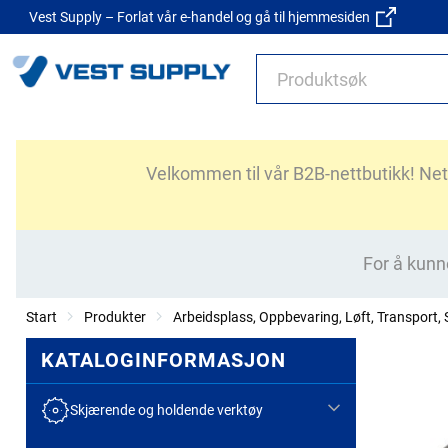
Vest Supply – Forlat vår e-handel og gå til hjemmesiden
Velkommen til vår B2B-nettbutikk! Nettb
For å kunn
Start
Produkter
Arbeidsplass, Oppbevaring, Løft, Transport, S
KATALOGINFORMASJON
Skjærende og holdende verktøy