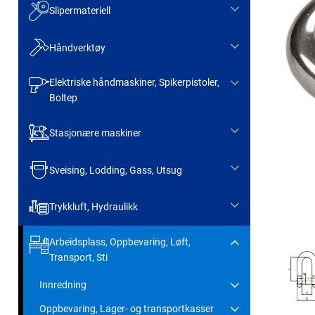
Slipermateriell
Håndverktøy
Elektriske håndmaskiner, Spikerpistoler,
Boltep
Stasjonære maskiner
Sveising, Lodding, Gass, Utsug
Trykkluft, Hydraulikk
Arbeidsplass, Oppbevaring, Løft,
Transport, Sti
Innredning
Oppbevaring, Lager- og transportkasser