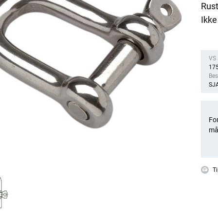
Rust
Ikke
VS a
17
Bes
SJ
For
må
Ti