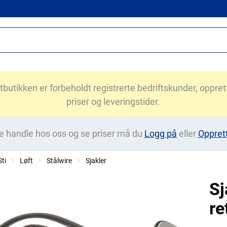
utikken er forbeholdt registrerte bedriftskunder, opprett 
priser og leveringstider.
e handle hos oss og se priser må du
Logg på
eller
Oppret
ti
Løft
Stålwire
Sjakler
S
re