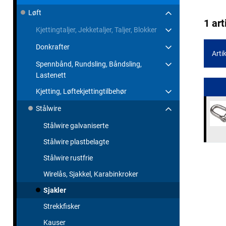
Løft
1 art
Kjettingtaljer, Jekketaljer, Taljer, Blokker
Donkrafter
Artik
Spennbånd, Rundsling, Båndsling,
Lastenett
Kjetting, Løftekjettingtilbehør
Stålwire
Stålwire galvaniserte
Stålwire plastbelagte
Stålwire rustfrie
Wirelås, Sjakkel, Karabinkroker
Sjakler
Strekkfisker
Kauser