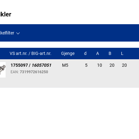
ikler
kelfilter
VS art.nr. / BIG-art.nr.
Gjenge
d
A
B
L
1755097 /
16057051
M5
5
10
20
20
EAN:
7319972616250