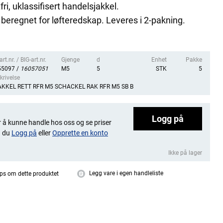
fri, uklassifisert handelsjakkel.
 beregnet for løfteredskap. Leveres i 2-pakning.
rt.nr. / BIG-art.nr.
Gjenge
d
Enhet
Pakke
55097 /
16057051
M5
5
STK
5
krivelse
AKKEL RETT RFR M5 SCHACKEL RAK RFR M5 SB B
Logg på
 å kunne handle hos oss og se priser
 du
Logg på
eller
Opprette en konto
Ikke på lager
Legg vare i egen handleliste
ps om dette produktet