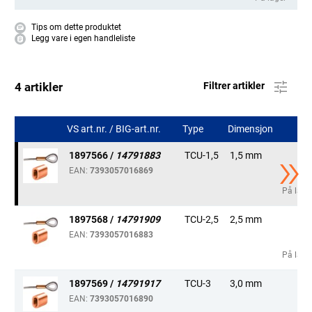
Tips om dette produktet
Legg vare i egen handleliste
4 artikler
Filtrer artikler
VS art.nr. / BIG-art.nr.
Type
Dimensjon
1897566 /
14791883
TCU-1,5
1,5 mm
EAN:
7393057016869
På lage
1897568 /
14791909
TCU-2,5
2,5 mm
EAN:
7393057016883
På lage
1897569 /
14791917
TCU-3
3,0 mm
EAN:
7393057016890