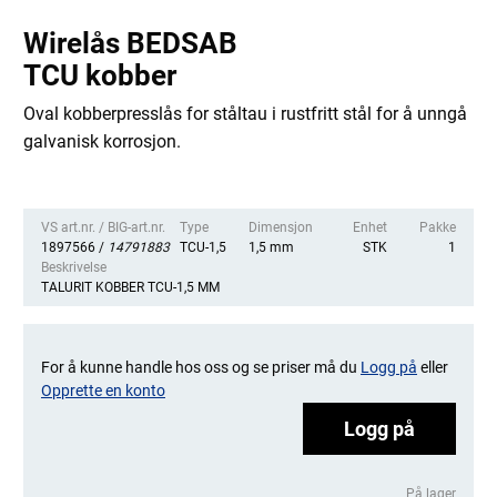
Wirelås BEDSAB
TCU kobber
Oval kobberpresslås for ståltau i rustfritt stål for å unngå
galvanisk korrosjon.
VS art.nr. / BIG-art.nr.
Type
Dimensjon
Enhet
Pakke
1897566 /
14791883
TCU-1,5
1,5 mm
STK
1
Beskrivelse
TALURIT KOBBER TCU-1,5 MM
For å kunne handle hos oss og se priser må du
Logg på
eller
Opprette en konto
Logg på
På lager