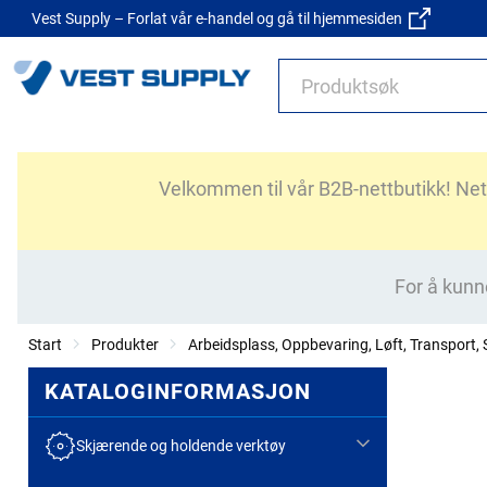
Vest Supply – Forlat vår e-handel og gå til hjemmesiden
Velkommen til vår B2B-nettbutikk! Nettb
For å kunn
Start
Produkter
Arbeidsplass, Oppbevaring, Løft, Transport, S
KATALOGINFORMASJON
Skjærende og holdende verktøy