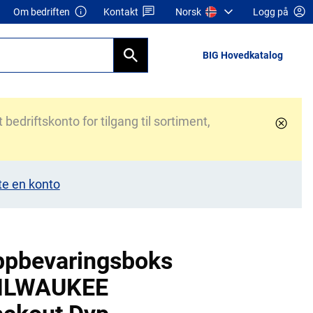
Om bedriften
Kontakt
Norsk
Logg på
BIG Hovedkatalog
bedriftskonto for tilgang til sortiment,
te en konto
ppbevaringsboks
ILWAUKEE