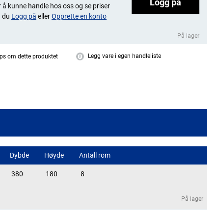
Logg på
 å kunne handle hos oss og se priser
 du
Logg på
eller
Opprette en konto
På lager
Legg vare i egen handleliste
ps om dette produktet
Dybde
Høyde
Antall rom
380
180
8
På lager