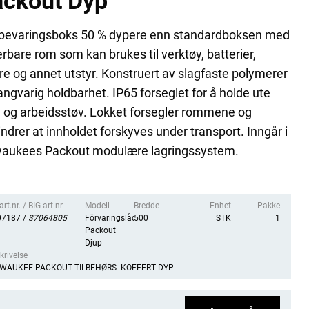
ckout Dyp
bevaringsboks 50 % dypere enn standardboksen med
erbare rom som kan brukes til verktøy, batterier,
re og annet utstyr. Konstruert av slagfaste polymerer
langvarig holdbarhet. IP65 forseglet for å holde ute
 og arbeidsstøv. Lokket forsegler rommene og
indrer at innholdet forskyves under transport. Inngår i
waukees Packout modulære lagringssystem.
rt.nr. / BIG-art.nr.
Modell
Bredde
Enhet
Pakke
07187 /
37064805
Förvaringslåda
500
STK
1
Packout
Djup
krivelse
LWAUKEE PACKOUT TILBEHØRS- KOFFERT DYP