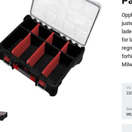
Pa
Opp
just
lade
for 
regn
forh
Mil
VS a
22
Bes
MI