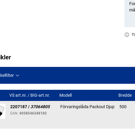
For
må
Ti
ikler
kelfilter
VS art.nr. / BIG-art.nr.
Modell
Bredde
2207187 /
37064805
Förvaringslåda Packout Djup
500
EAN:
4058546348182