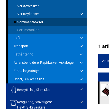
Verktøyvesker
Verktøykasser
Sortimentbokser
Sortimentskap
Løft
1 art
Transport
Fathåntering
Artik
Avfallsbeholdere, Papirkurver, Askebeger
Emballasjeutstyr
Stiger, Bukker, Stillas
Beskyttelse, Klær, Sko
Rengjøring, Støvsugere,
Høyttrykksvaskere