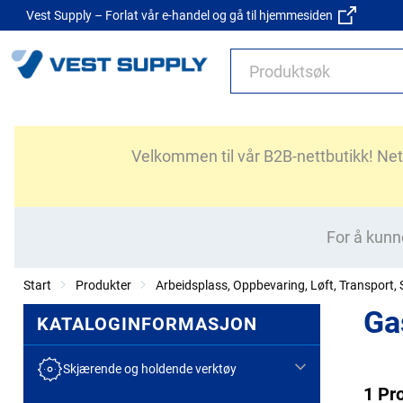
Vest Supply – Forlat vår e-handel og gå til hjemmesiden
Velkommen til vår B2B-nettbutikk! Nettb
For å kunn
Start
Produkter
Arbeidsplass, Oppbevaring, Løft, Transport, S
Ga
KATALOGINFORMASJON
Skjærende og holdende verktøy
1 Pr