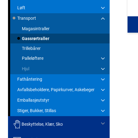
Løft
Transport
Magasintraller
Gassrørtraller
Trillebårer
Palleløftere
Hjul
Fathåntering
Avfallsbeholdere, Papirkurver, Askebeger
Emballasjeutstyr
Stiger, Bukker, Stillas
Beskyttelse, Klær, Sko