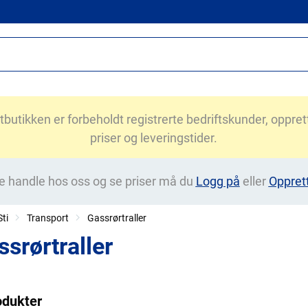
utikken er forbeholdt registrerte bedriftskunder, opprett 
priser og leveringstider.
e handle hos oss og se priser må du
Logg på
eller
Oppret
ti
Transport
Gassrørtraller
ssrørtraller
odukter