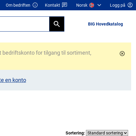
Om bedriften
Kontakt
Norsk
Logg på
BIG Hovedkatalog
bedriftskonto for tilgang til sortiment,
te en konto
Sortering: