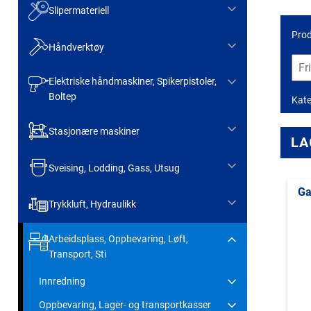
Slipermateriell
Prod
Håndverktøy
Elektriske håndmaskiner, Spikerpistoler,
Boltep
Kate
Stasjonære maskiner
LA
Sveising, Lodding, Gass, Utsug
Ga
Trykkluft, Hydraulikk
Arbeidsplass, Oppbevaring, Løft,
Transport, Sti
Innredning
Oppbevaring, Lager- og transportkasser