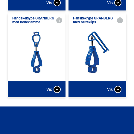
Vis
Vis
Handskeklype GRANBERG
Hanskeklype GRANBERG
med belteklemme
med belteklips
Vis
Vis