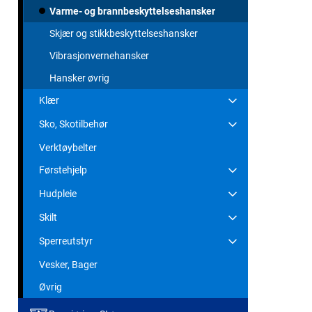
Varme- og brannbeskyttelseshansker
Skjær og stikkbeskyttelseshansker
Vibrasjonvernehansker
Hansker øvrig
Klær
Sko, Skotilbehør
Verktøybelter
Førstehjelp
Hudpleie
Skilt
Sperreutstyr
Vesker, Bager
Øvrig