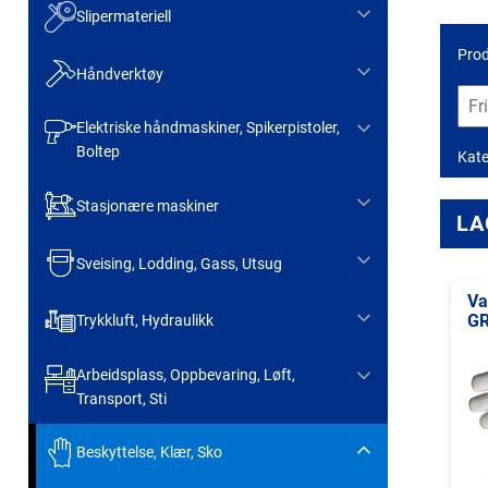
Slipermateriell
Prod
Håndverktøy
Elektriske håndmaskiner, Spikerpistoler,
Boltep
Kate
Stasjonære maskiner
LA
Sveising, Lodding, Gass, Utsug
Va
GR
Trykkluft, Hydraulikk
Arbeidsplass, Oppbevaring, Løft,
Transport, Sti
Beskyttelse, Klær, Sko