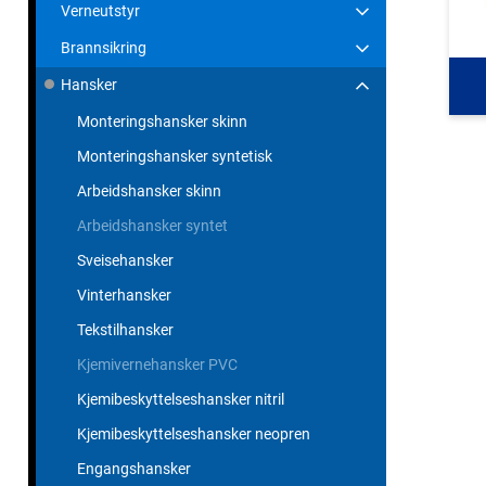
Verneutstyr
Brannsikring
Hansker
Monteringshansker skinn
Monteringshansker syntetisk
Arbeidshansker skinn
Arbeidshansker syntet
Sveisehansker
Vinterhansker
Tekstilhansker
Kjemivernehansker PVC
Kjemibeskyttelseshansker nitril
Kjemibeskyttelseshansker neopren
Engangshansker