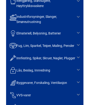
Rengjøring, Støvsugere,
Høyttrykksvaskere
Industriforsyninger, Slanger,
Smøreutrustning
Elmateriell, Belysning, Batterier
Fug, Lim, Sparkel, Teiper, Maling, Pensler
Innfesting, Spiker, Skruer, Nagler, Plugger
Lås, Beslag, Innredning
Byggevarer, Forskaling, Ventilasjon
VVS-varer