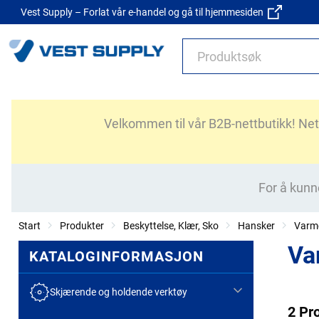
Vest Supply – Forlat vår e-handel og gå til hjemmesiden
Velkommen til vår B2B-nettbutikk! Nettb
For å kunn
Start
Produkter
Beskyttelse, Klær, Sko
Hansker
Varme
Va
KATALOGINFORMASJON
Skjærende og holdende verktøy
2 Pr