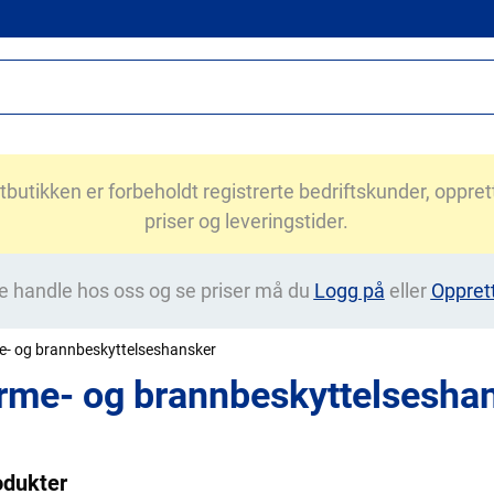
utikken er forbeholdt registrerte bedriftskunder, opprett 
priser og leveringstider.
e handle hos oss og se priser må du
Logg på
eller
Oppret
- og brannbeskyttelseshansker
rme- og brannbeskyttelsesha
odukter