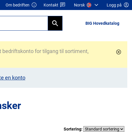
Om bedriften
Kontakt
Norsk
Logg på
BIG Hovedkatalog
bedriftskonto for tilgang til sortiment,
te en konto
nsker
Sortering: