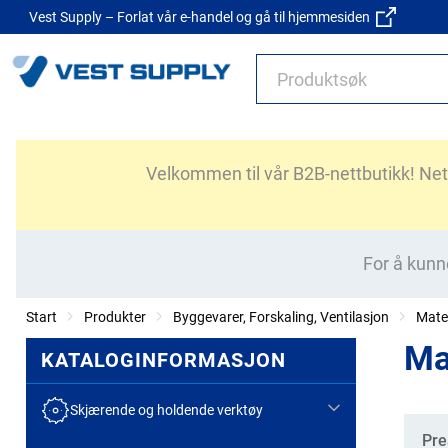
Vest Supply – Forlat vår e-handel og gå til hjemmesiden
Velkommen til vår B2B-nettbutikk! Nettb
For å kunn
Start
Produkter
Byggevarer, Forskaling, Ventilasjon
Mate
Ma
KATALOGINFORMASJON
Skjærende og holdende verktøy
Kate
Pre