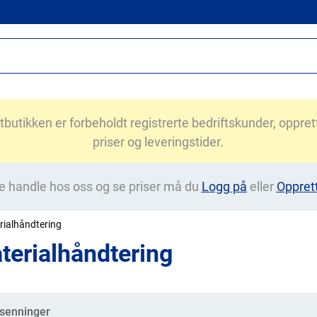
utikken er forbeholdt registrerte bedriftskunder, opprett 
priser og leveringstider.
e handle hos oss og se priser må du
Logg på
eller
Oppret
rialhåndtering
terialhåndtering
gorier
senninger