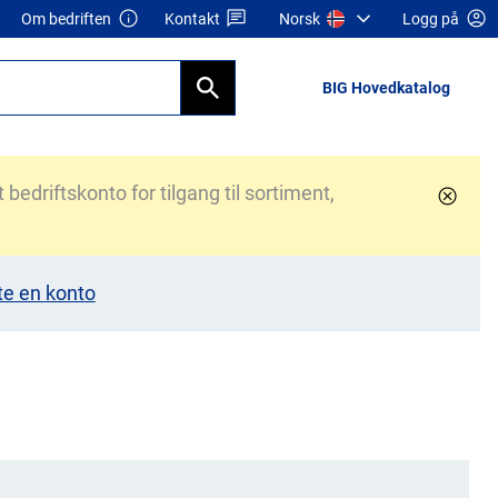
Om bedriften
Kontakt
Norsk
Logg på
BIG Hovedkatalog
bedriftskonto for tilgang til sortiment,
te en konto