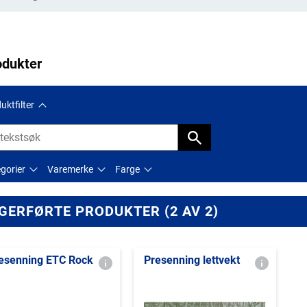
odukter
uktfilter
gorier
Varemerke
Farge
GERFØRTE PRODUKTER (2 AV 2)
esenning ETC Rock
Presenning lettvekt