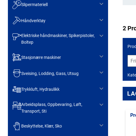
Slipermateriell
Håndverktøy
2 Pr
Elektriske håndmaskiner, Spikerpistoler,
Boltep
Prod
Stasjonære maskiner
Sveising, Lodding, Gass, Utsug
Kate
Trykkluft, Hydraulikk
LA
Arbeidsplass, Oppbevaring, Løft,
Transport, Sti
Pr
Beskyttelse, Klær, Sko