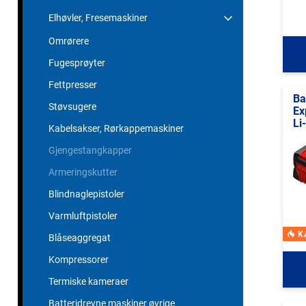
Elhøvler, Fresemaskiner
Omrørere
Fugesprøyter
Fettpresser
Ba
Støvsugere
Ex
Li
Kabelsakser, Rørkappemaskiner
Gjengestangkapper
Armeringskutter
Blindnaglepistoler
Varmluftpistoler
K
Blåseaggregat
Kompressorer
Termiske kameraer
Batteridrevne maskiner øvrige