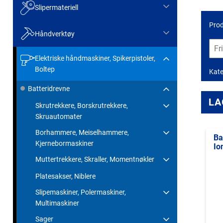
Slipermateriell
Prod
Håndverktøy
Elektriske håndmaskiner, Spikerpistoler,
Boltep
Kate
Batteridrevne
LA
Skrutrekkere, Borskrutrekkere,
Skruautomater
Borhammere, Meiselhammere,
Ba
Kjernebormaskiner
Io
Muttertrekkere, Skraller, Momentnøkler
Platesakser, Niblere
Slipemaskiner, Polermaskiner,
Multimaskiner
Sager