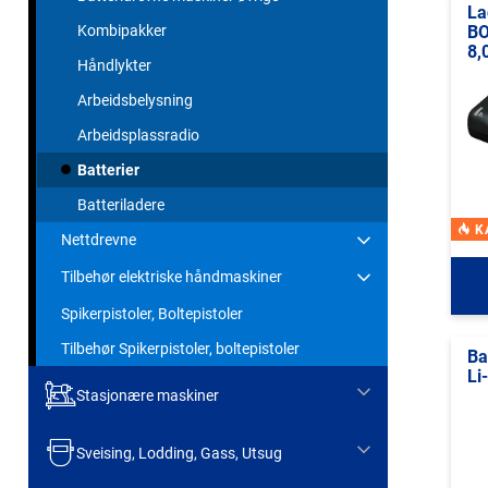
La
BO
Kombipakker
8,
Håndlykter
Arbeidsbelysning
Arbeidsplassradio
Batterier
Batteriladere
K
Nettdrevne
Tilbehør elektriske håndmaskiner
Spikerpistoler, Boltepistoler
Tilbehør Spikerpistoler, boltepistoler
Ba
Li
Stasjonære maskiner
Sveising, Lodding, Gass, Utsug