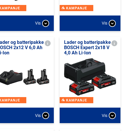
KAMPANJE
KAMPANJE
Vis
Vis
ader og batteripakke
Lader og batteripakke
OSCH 2x12 V 6,0 Ah
BOSCH Expert 2x18 V
i-Ion
4,0 Ah Li-Ion
KAMPANJE
KAMPANJE
Vis
Vis