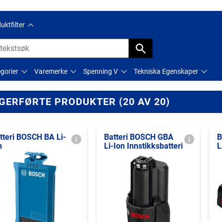
uktfilter
gorier
Varemerke
Spenning V
Tekniska Egenskaper
GERFØRTE PRODUKTER (20 AV 20)
tteri BOSCH BA Li-
Batteri BOSCH GBA
B
n
Li-Ion Innstikksbatteri
L