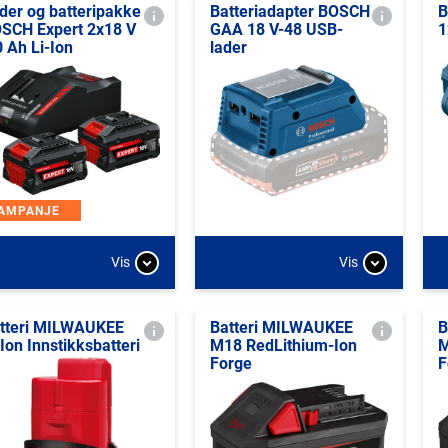
der og batteripakke
Batteriadapter BOSCH
B
SCH Expert 2x18 V
GAA 18 V-48 USB-
1
0 Ah Li-Ion
lader
AMPANJE
Vis
Vis
tteri MILWAUKEE
Batteri MILWAUKEE
B
-Ion Innstikksbatteri
M18 RedLithium-Ion
M
Forge
F