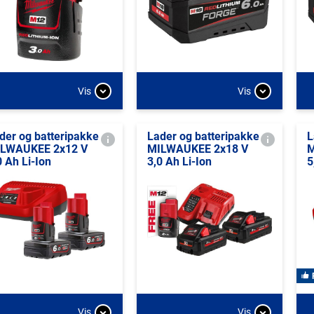
Vis
Vis
der og batteripakke
Lader og batteripakke
L
LWAUKEE 2x12 V
MILWAUKEE 2x18 V
M
0 Ah Li-Ion
3,0 Ah Li-Ion
5
Vis
Vis