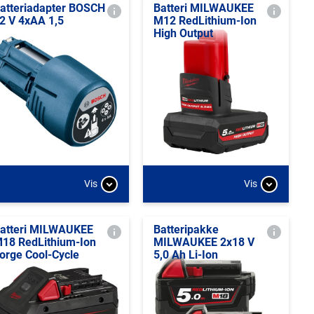
atteriadapter BOSCH
Batteri MILWAUKEE
2 V 4xAA 1,5
M12 RedLithium-Ion
High Output
Vis
Vis
atteri MILWAUKEE
Batteripakke
18 RedLithium-Ion
MILWAUKEE 2x18 V
orge Cool-Cycle
5,0 Ah Li-Ion