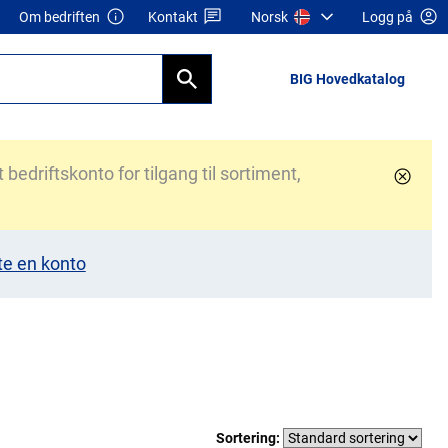
Om bedriften
Kontakt
Norsk
Logg på
BIG Hovedkatalog
bedriftskonto for tilgang til sortiment,
te en konto
Sortering: