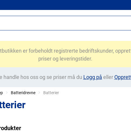
utikken er forbeholdt registrerte bedriftskunder, opprett 
priser og leveringstider.
e handle hos oss og se priser må du
Logg på
eller
Oppret
ep
Batteridrevne
Current:
Batterier
terier
rodukter