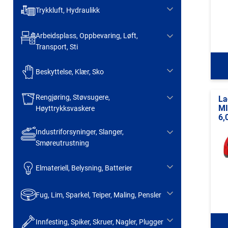
Trykkluft, Hydraulikk
Arbeidsplass, Oppbevaring, Løft,
Transport, Sti
Beskyttelse, Klær, Sko
Rengjøring, Støvsugere,
La
MI
Høyttrykksvaskere
6,
Industriforsyninger, Slanger,
Smøreutrustning
Elmateriell, Belysning, Batterier
Fug, Lim, Sparkel, Teiper, Maling, Pensler
Innfesting, Spiker, Skruer, Nagler, Plugger