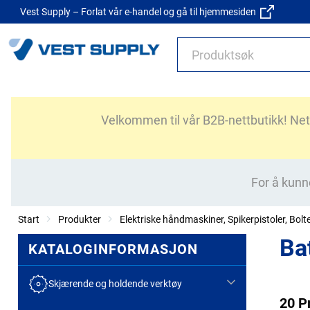
Vest Supply – Forlat vår e-handel og gå til hjemmesiden
Velkommen til vår B2B-nettbutikk! Nettb
For å kunn
Start
Produkter
Elektriske håndmaskiner, Spikerpistoler, Bolt
Bat
KATALOGINFORMASJON
Skjærende og holdende verktøy
20 P