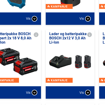
KAMPANJE
Vis
Vis
tteripakke BOSCH
Lader og batteripakke
L
pert 2x 18 V 8,0 Ah
BOSCH 2x12 V 3,0 Ah
B
-Ion
Li-Ion
L
AMPANJE
KAMPANJE
Vis
Vis