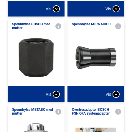
Vis
Vis
Spennhylse BOSCH med
Spennhylse MILWAUKEE
mutter
Vis
Vis
Spennhylse METABO med
Overfresadapter BOSCH
mutter
FSN OFA systemadapter