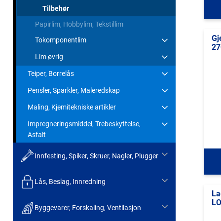
Tilbehør
Papirlim, Hobbylim, Tekstillim
Gj
Tokomponentlim
27
Lim øvrig
Teiper, Borrelås
Pensler, Sparkler, Maleredskap
Maling, Kjemitekniske artikler
Impregneringsmiddel, Trebeskyttelse,
Asfalt
Innfesting, Spiker, Skruer, Nagler, Plugger
Lås, Beslag, Innredning
La
LO
Byggevarer, Forskaling, Ventilasjon