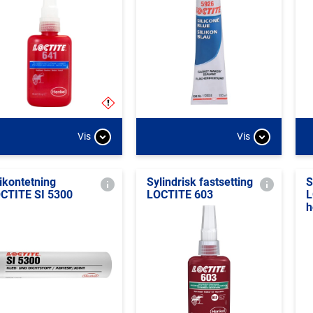
Vis
Vis
likontetning
Sylindrisk fastsetting
S
CTITE SI 5300
LOCTITE 603
L
h