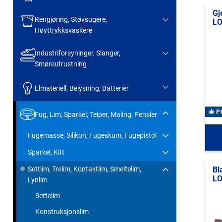
Gj
Rengjøring, Støvsugere,
LO
Høyttrykksvaskere
Industriforsyninger, Slanger,
Smøreutrustning
Elmateriell, Belysning, Batterier
P
Fug, Lim, Sparkel, Teiper, Maling, Pensler
Fugemasse, Silikon, Fugeskum, Fugepistol
Sparkel, Kitt
Bl
Settlim, Trelim, Kontaktlim, Smeltelim,
LO
Lynlim
Settelim
Konstruksjonslim