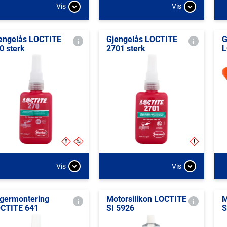
Vis
Vis
engelås LOCTITE
Gjengelås LOCTITE
G
0 sterk
2701 sterk
L
Vis
Vis
germontering
Motorsilikon LOCTITE
M
CTITE 641
SI 5926
S