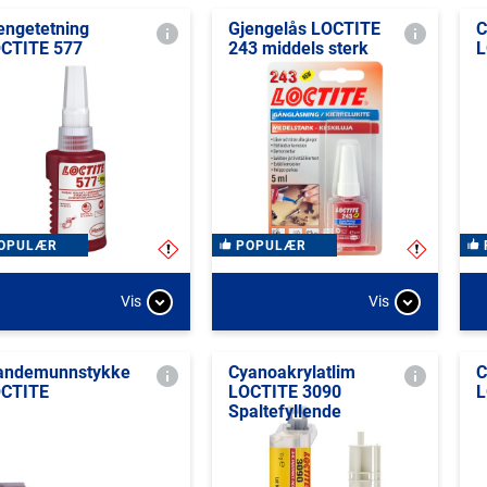
engetetning
Gjengelås LOCTITE
C
CTITE 577
243 middels sterk
L
OPULÆR
POPULÆR
Vis
Vis
andemunnstykke
Cyanoakrylatlim
C
CTITE
LOCTITE 3090
L
Spaltefyllende