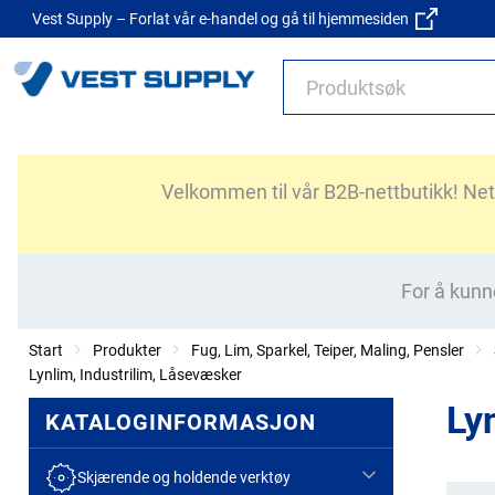
Vest Supply – Forlat vår e-handel og gå til hjemmesiden
Velkommen til vår B2B-nettbutikk! Nettb
For å kunn
Start
Produkter
Fug, Lim, Sparkel, Teiper, Maling, Pensler
Lynlim, Industrilim, Låsevæsker
Ly
KATALOGINFORMASJON
Skjærende og holdende verktøy