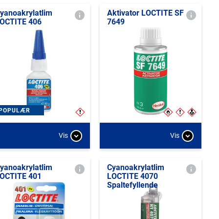
yanoakrylatlim
Aktivator LOCTITE SF
OCTITE 406
7649
POPULÆR
Vis
Vis
yanoakrylatlim
Cyanoakrylatlim
OCTITE 401
LOCTITE 4070
Spaltefyllende