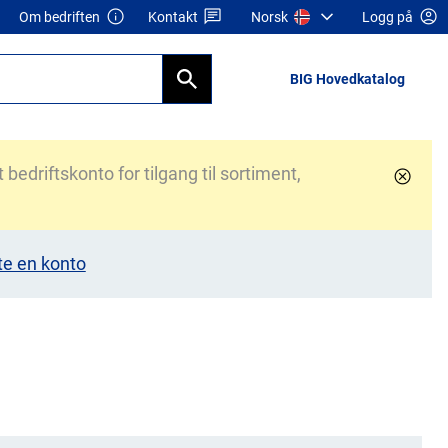
Om bedriften
Kontakt
Norsk
Logg på
BIG Hovedkatalog
bedriftskonto for tilgang til sortiment,
te en konto