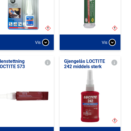
Vis
Vis
lenstettning
Gjengelås LOCTITE
OCTITE 573
242 middels sterk