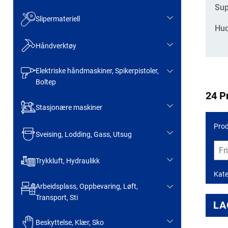
Kate
Sup
Slipermateriell
Hud
Håndverktøy
Elektriske håndmaskiner, Spikerpistoler,
Boltep
24 P
Stasjonære maskiner
Prod
Sveising, Lodding, Gass, Utsug
Trykkluft, Hydraulikk
Kate
Arbeidsplass, Oppbevaring, Løft,
Transport, Sti
LA
Beskyttelse, Klær, Sko