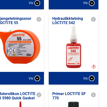
Vis
Vis
jengetetningssnor
Hydraulikktetning
OCTITE 55
LOCTITE 542
Vis
Vis
otorsilikon LOCTITE
Primer LOCTITE SF
I 5980 Quick Gasket
770