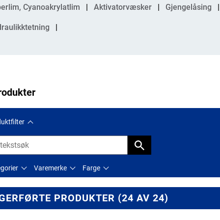
gorier
erlim, Cyanoakrylatlim
Aktivatorvæsker
Gjengelåsing
raulikktetning
rodukter
uktfilter
gorier
Varemerke
Farge
GERFØRTE PRODUKTER (24 AV 24)