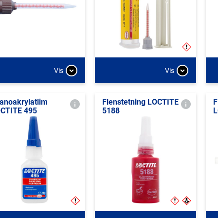
Vis
Vis
anoakrylatlim
Flenstetning LOCTITE
F
CTITE 495
5188
L