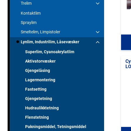
Trelim
Kontaktlim
Spraylim
Smeltelim, Limpistoler
Lynlim, Industrilim, Låsevæsker
Superlim, Cyanoakrylatlim
Cy
Aktivatorvæsker
LO
Gjengelåsing
Lagermontering
Fastsetting
Gjengetetning
Hudraulikktetning
Flenstetning
Pakningsmiddel, Tetningsmiddel