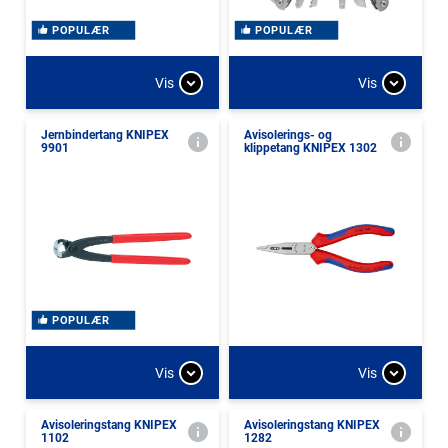
POPULÆR
POPULÆR
Vis
Vis
Jernbindertang KNIPEX
Avisolerings- og
9901
klippetang KNIPEX 1302
POPULÆR
Vis
Vis
Avisoleringstang KNIPEX
Avisoleringstang KNIPEX
1102
1282