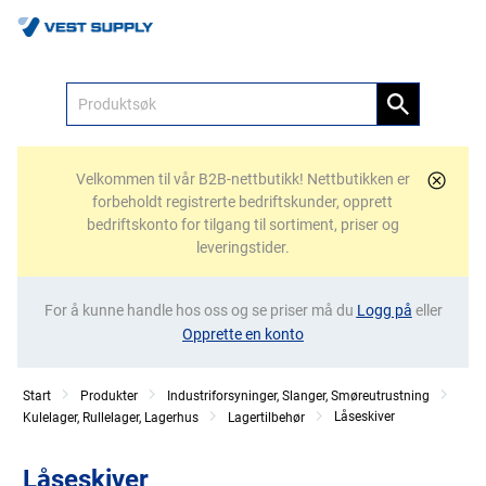
Meny
Velkommen til vår B2B-nettbutikk! Nettbutikken er
forbeholdt registrerte bedriftskunder, opprett
bedriftskonto for tilgang til sortiment, priser og
leveringstider.
For å kunne handle hos oss og se priser må du
Logg på
eller
Opprette en konto
Start
Produkter
Industriforsyninger, Slanger, Smøreutrustning
Låseskiver
Kulelager, Rullelager, Lagerhus
Lagertilbehør
Låseskiver