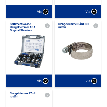
Vis
Vis
Sortimentskasse
Slangeklemme BÅREBO
slangeklemmer ABA
rustfri
Original Stainless
Vis
Vis
Slangeklemme PA-RI
rustfri