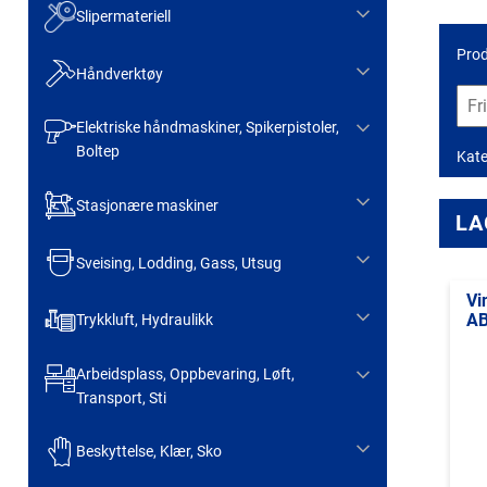
Slipermateriell
Prod
Håndverktøy
Elektriske håndmaskiner, Spikerpistoler,
Boltep
Kate
Stasjonære maskiner
LA
Sveising, Lodding, Gass, Utsug
Vi
AB
Trykkluft, Hydraulikk
Arbeidsplass, Oppbevaring, Løft,
Transport, Sti
Beskyttelse, Klær, Sko