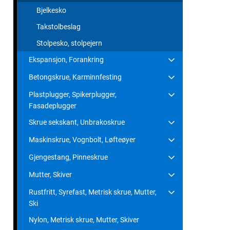
Bjelkesko
Takstolbeslag
Stolpesko, stolpejern
Ekspansjon, Forankring
Betongskrue, Karminnfesting
Plastplugger, Spikerplugger,
Fasadeplugger
Skrue sekskant, Unbrakoskrue
Maskinskrue, Vognbolt, Løfteøyer
Gjengestang, Pinneskrue
Mutter, Skiver
Rustfritt, Syrefast, Metrisk skrue, Mutter,
Ski
Nylon, Metrisk skrue, Mutter, Skiver