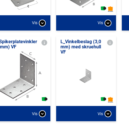
Vis
Vis
Spikerplatevinkler
L_Vinkelbeslag (3,0
 mm) VF
mm) med skruehull
VF
Vis
Vis