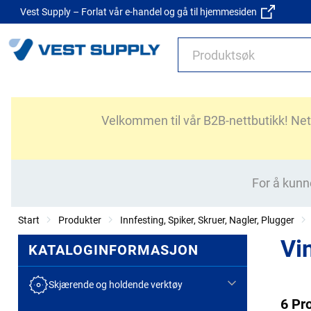
Vest Supply – Forlat vår e-handel og gå til hjemmesiden
Velkommen til vår B2B-nettbutikk! Nettb
For å kunn
Start
Produkter
Innfesting, Spiker, Skruer, Nagler, Plugger
Vi
KATALOGINFORMASJON
Skjærende og holdende verktøy
6 Pr