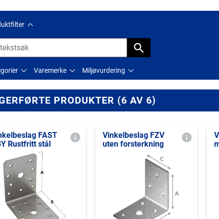
uktfilter
gorier
Varemerke
Miljøvurdering
GERFØRTE PRODUKTER (6 AV 6)
nkelbeslag FAST
Vinkelbeslag FZV
V
Y Rustfritt stål
uten forsterkning
m