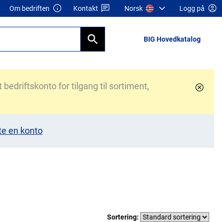
Om bedriften
Kontakt
Norsk
Logg på
BIG Hovedkatalog
bedriftskonto for tilgang til sortiment,
te en konto
Sortering: