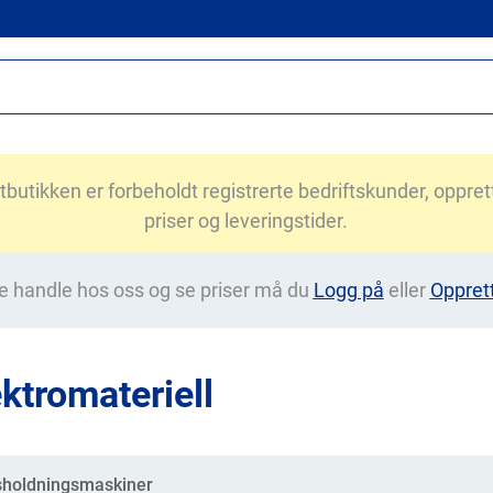
utikken er forbeholdt registrerte bedriftskunder, opprett 
priser og leveringstider.
e handle hos oss og se priser må du
Logg på
eller
Oppret
ektromateriell
gorier
holdningsmaskiner