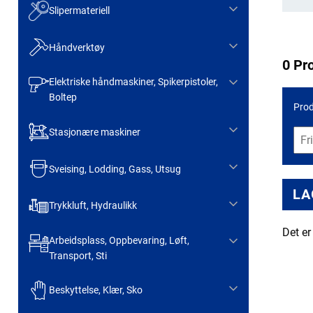
Slipermateriell
Håndverktøy
0 Pr
Elektriske håndmaskiner, Spikerpistoler,
Boltep
Prod
Stasjonære maskiner
Sveising, Lodding, Gass, Utsug
LA
Trykkluft, Hydraulikk
Det er
Arbeidsplass, Oppbevaring, Løft,
Transport, Sti
Beskyttelse, Klær, Sko