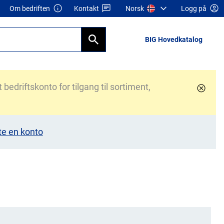
Om bedriften
Kontakt
Norsk
Logg på
BIG Hovedkatalog
bedriftskonto for tilgang til sortiment,
te en konto