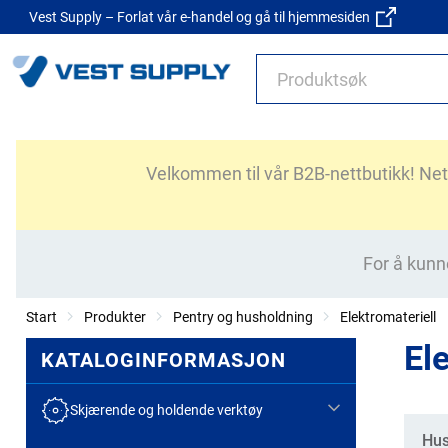
Vest Supply – Forlat vår e-handel og gå til hjemmesiden
Velkommen til vår B2B-nettbutikk! Nettb
For å kunn
Start
Produkter
Pentry og husholdning
Elektromateriell
El
KATALOGINFORMASJON
Skjærende og holdende verktøy
Kate
Hus