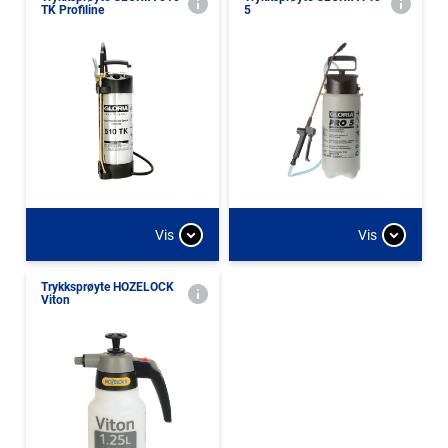
TK Profiline
5
Vis
Vis
Trykksprøyte HOZELOCK
Viton