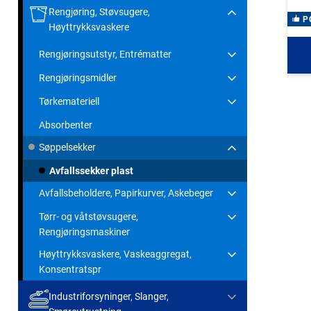
Rengjøring, Støvsugere,
P
Høyttrykksvaskere
Rengjøringsutstyr, Entrématter
Rengjøringsmidler
Tørkemateriell
Absorbenter
Søppelsekker
Avfallssekker plast
Avfallsbeholdere, Papirkurver, Askebeger
Tørr- og våtstøvsugere,
Rengjøringsmaskiner
Høyttrykksvaskere, Vaskeaggregat,
Konsentratspr
Industriforsyninger, Slanger,