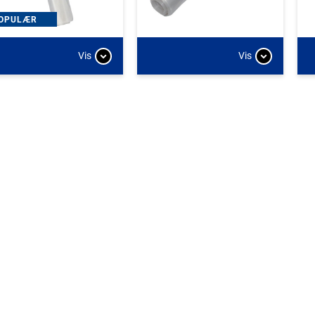
OPULÆR
Vis
Vis