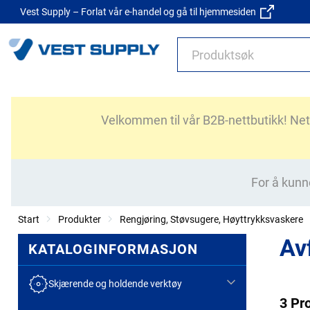
Vest Supply – Forlat vår e-handel og gå til hjemmesiden
Velkommen til vår B2B-nettbutikk! Nettb
For å kunn
Start
Produkter
Rengjøring, Støvsugere, Høyttrykksvaskere
Av
KATALOGINFORMASJON
Skjærende og holdende verktøy
3 Pr