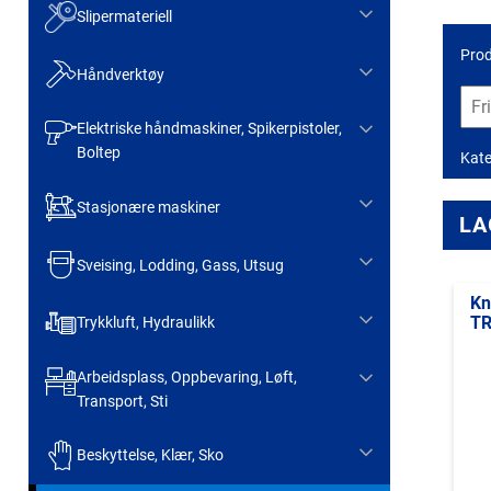
Slipermateriell
Prod
Håndverktøy
Elektriske håndmaskiner, Spikerpistoler,
Boltep
Kate
Stasjonære maskiner
LA
Sveising, Lodding, Gass, Utsug
Kn
TR
Trykkluft, Hydraulikk
Arbeidsplass, Oppbevaring, Løft,
Transport, Sti
Beskyttelse, Klær, Sko