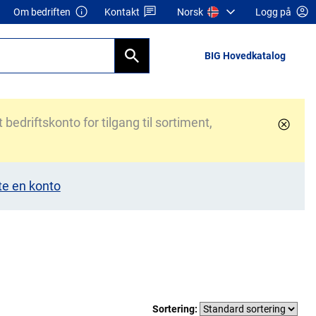
Om bedriften
Kontakt
Norsk
Logg på
BIG Hovedkatalog
bedriftskonto for tilgang til sortiment,
te en konto
Sortering: