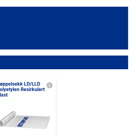
øppelsekk LD/LLD
olyetylen Resirkulert
last