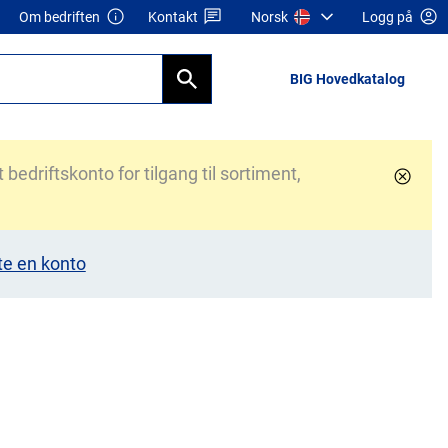
Om bedriften
Kontakt
Norsk
Logg på
BIG Hovedkatalog
bedriftskonto for tilgang til sortiment,
te en konto