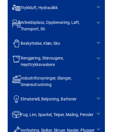
Trykkluft, Hydraulikk
Arbeidsplass, Oppbevaring, Løft,
Transport, Sti
Beskyttelse, Klær, Sko
Rengjøring, Støvsugere,
Høyttrykksvaskere
Industriforsyninger, Slanger,
Smøreutrustning
Elmateriell, Belysning, Batterier
Fug, Lim, Sparkel, Teiper, Maling, Pensler
Innfesting, Spiker, Skruer, Nagler, Plugger