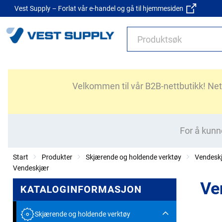
Vest Supply – Forlat vår e-handel og gå til hjemmesiden
Velkommen til vår B2B-nettbutikk! Nettb
For å kunn
Start
Produkter
Skjærende og holdende verktøy
Vendesk
Vendeskjær
Ve
KATALOGINFORMASJON
Skjærende og holdende verktøy