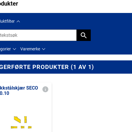
odukter
uktfilter
gorier
Varemerke
GERFØRTE PRODUKTER (1 AV 1)
ikkstålskjær SECO
0.10