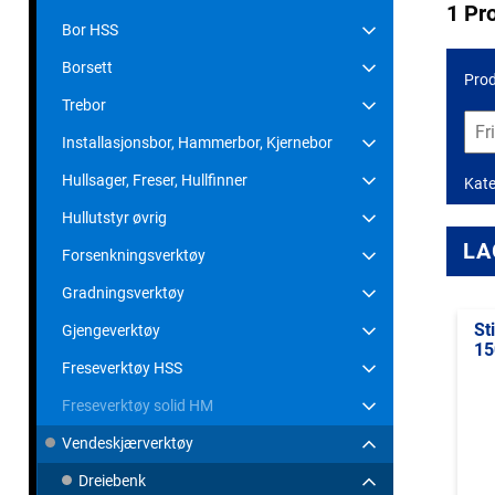
1 Pr
Bor HSS
Borsett
Prod
Trebor
Installasjonsbor, Hammerbor, Kjernebor
Hullsager, Freser, Hullfinner
Kate
Hullutstyr øvrig
LA
Forsenkningsverktøy
Gradningsverktøy
St
Gjengeverktøy
15
Freseverktøy HSS
Freseverktøy solid HM
Vendeskjærverktøy
Dreiebenk