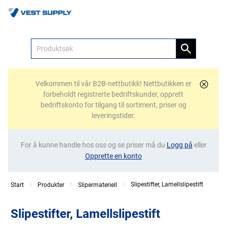
Meny
Velkommen til vår B2B-nettbutikk! Nettbutikken er
forbeholdt registrerte bedriftskunder, opprett
bedriftskonto for tilgang til sortiment, priser og
leveringstider.
For å kunne handle hos oss og se priser må du
Logg på
eller
Opprette en konto
Slipestifter, Lamellslipestift
Start
Produkter
Slipermateriell
Slipestifter, Lamellslipestift