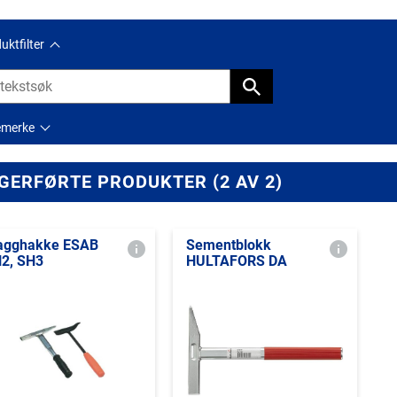
uktfilter
emerke
GERFØRTE PRODUKTER (2 AV 2)
agghakke ESAB
Sementblokk
2, SH3
HULTAFORS DA