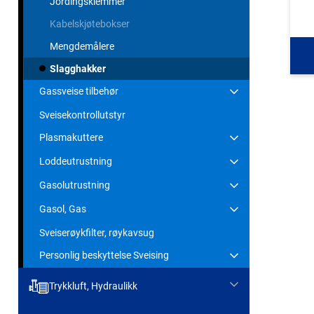
Jordingsklemmer
Kabelskjøtebokser
Mengdemålere
Slagghakker
Gassveise tilbehør
Sveisekontrollutstyr
Plasmakuttere
Loddeutrustning
Gasolutrustning
Gasol, Gas
Sveiserøykfilter, røykavsug
Personlig beskyttelse Sveising
Trykkluft, Hydraulikk