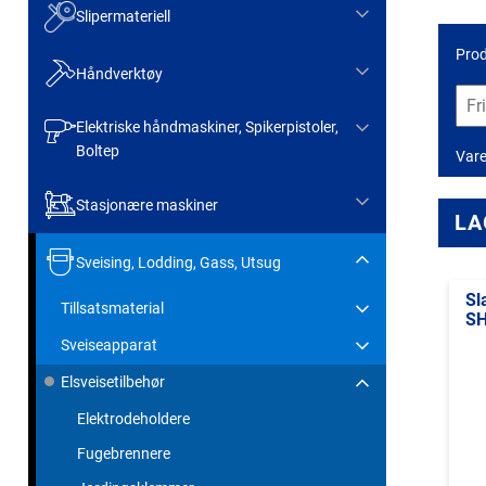
Slipermateriell
Prod
Håndverktøy
Elektriske håndmaskiner, Spikerpistoler,
Boltep
Var
Stasjonære maskiner
LA
Sveising, Lodding, Gass, Utsug
Sl
Tillsatsmaterial
SH
Sveiseapparat
Elsveisetilbehør
Elektrodeholdere
Fugebrennere