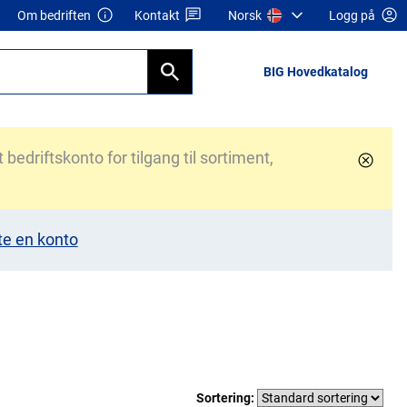
Om bedriften
Kontakt
Norsk
Logg på
BIG Hovedkatalog
bedriftskonto for tilgang til sortiment,
te en konto
Sortering: