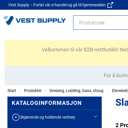
Vest Supply – Forlat vår e-handel og gå til hjemmesiden
Velkommen til vår B2B-nettbutikk! Nettb
For å kunn
Start
Produkter
Sveising, Lodding, Gass, Utsug
Elsveiset
Sl
KATALOGINFORMASJON
Skjærende og holdende verktøy
2 Pr