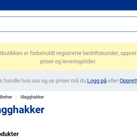
utikken er forbeholdt registrerte bedriftskunder, opprett 
priser og leveringstider.
e handle hos oss og se priser må du
Logg på
eller
Oppret
ilbehør
Slagghakker
agghakker
odukter