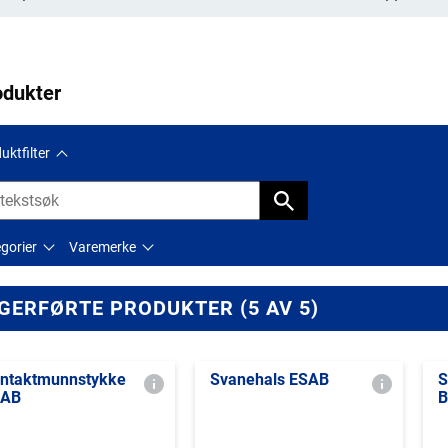
odukter
uktfilter
gorier
Varemerke
GERFØRTE PRODUKTER (5 AV 5)
ntaktmunnstykke
Svanehals ESAB
S
SAB
B