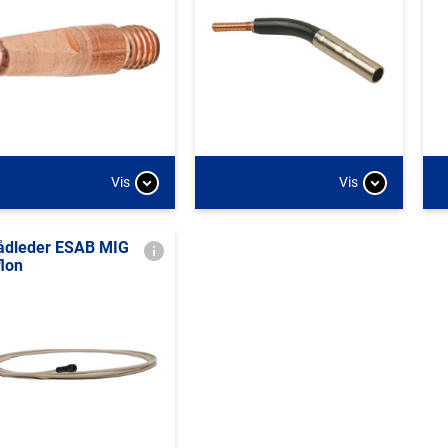
Vis
Vis
ådleder ESAB MIG
flon