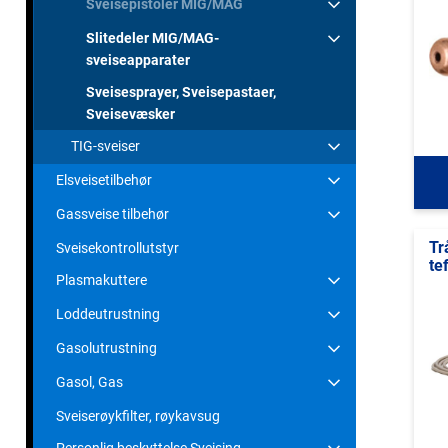
Sveisepistoler MIG/MAG
Slitedeler MIG/MAG-
sveiseapparater
Sveisesprayer, Sveisepastaer,
Sveisevæsker
TIG-sveiser
Elsveisetilbehør
Gassveise tilbehør
Tr
Sveisekontrollutstyr
te
Plasmakuttere
Loddeutrustning
Gasolutrustning
Gasol, Gas
Sveiserøykfilter, røykavsug
Personlig beskyttelse Sveising