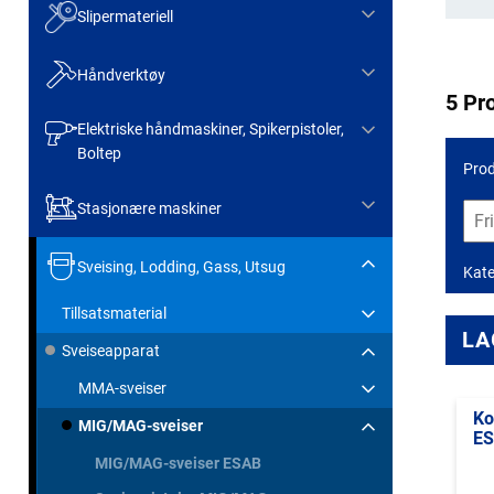
Slipermateriell
Håndverktøy
5 Pr
Elektriske håndmaskiner, Spikerpistoler,
Boltep
Prod
Stasjonære maskiner
Sveising, Lodding, Gass, Utsug
Kate
Tillsatsmaterial
LA
Sveiseapparat
MMA-sveiser
Ko
MIG/MAG-sveiser
E
MIG/MAG-sveiser ESAB