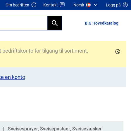
Om bedriften
Kontakt
Norsk
Logg på
BIG Hovedkatalog
bedriftskonto for tilgang til sortiment,
te en konto
Sveisesprayer, Sveisepastaer, Sveisevæsker