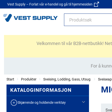
Vest Supply – Forlat vår e-handel og gå til hjemmesiden
Velkommen til vår B2B-nettbutikk! Nettb
For å kunn
Start
Produkter
Sveising, Lodding, Gass, Utsug
Sveiseap
MI
KATALOGINFORMASJON
Skjærende og holdende verktøy
Kate
Sve