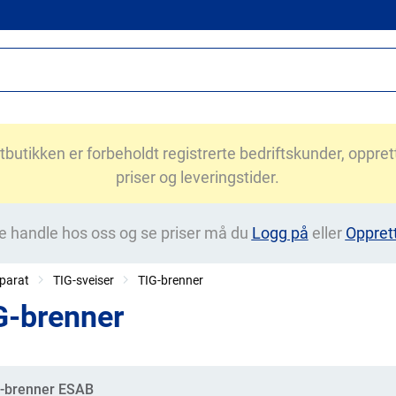
utikken er forbeholdt registrerte bedriftskunder, opprett 
priser og leveringstider.
e handle hos oss og se priser må du
Logg på
eller
Oppret
parat
TIG-sveiser
TIG-brenner
G-brenner
gorier
-brenner ESAB