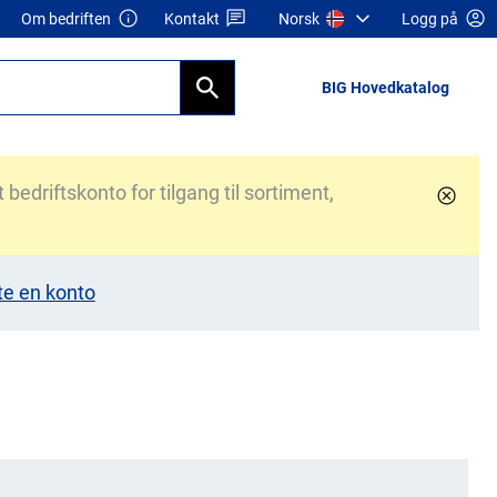
Om bedriften
Kontakt
Norsk
Logg på
BIG Hovedkatalog
bedriftskonto for tilgang til sortiment,
te en konto