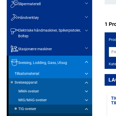
Slipermateriell
Håndverktøy
1 Pr
Elektriske håndmaskiner, Spikerpistoler,
Boltep
Prod
Stasjonære maskiner
Sveising, Lodding, Gass, Utsug
Kate
Tillsatsmaterial
LA
Sveiseapparat
MMA-sveiser
TI
MIG/MAG-sveiser
TX
TIG-sveiser