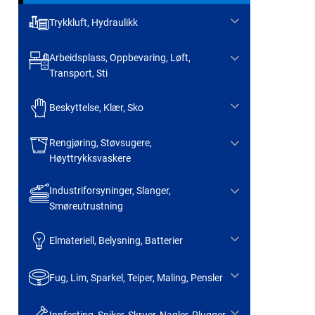
Trykkluft, Hydraulikk
Arbeidsplass, Oppbevaring, Løft,
Transport, Sti
Beskyttelse, Klær, Sko
Rengjøring, Støvsugere,
Høyttrykksvaskere
Industriforsyninger, Slanger,
Smøreutrustning
Elmateriell, Belysning, Batterier
Fug, Lim, Sparkel, Teiper, Maling, Pensler
Innfesting, Spiker, Skruer, Nagler, Plugger