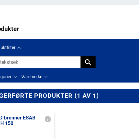
odukter
uktfilter
gorier
Varemerke
GERFØRTE PRODUKTER (1 AV 1)
G-brenner ESAB
H 150