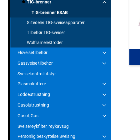
TIG-brenner
TIG-brenner ESAB
Slitedeler TIG-sveiseapparater
Tilbehør TIG-sveiser
Wolframelektroder
Elsveisetilbehør
Gassveise tilbehør
Sveisekontrollutstyr
Plasmakuttere
Loddeutrustning
Gasolutrustning
Gasol, Gas
Sveiserøykfilter, røykavsug
Personlig beskyttelse Sveising