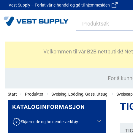
Vest Supply – Forlat vår e-handel og gå til hjemmesiden
Velkommen til vår B2B-nettbutikk! Nettb
For å kunn
Start
Produkter
Sveising, Lodding, Gass, Utsug
Sveiseap
TI
KATALOGINFORMASJON
Skjærende og holdende verktøy
Kate
TIG