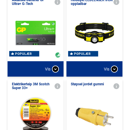
Alkaliske batterier GP
Hodelykt LEDLENSER iH5R
Ultra+ G-Tech
oppladbar
POPULÆR
POPULÆR
Vis
Vis
Elektrikerteip 3M Scotch
Støpsel jordet gummi
Super 33+