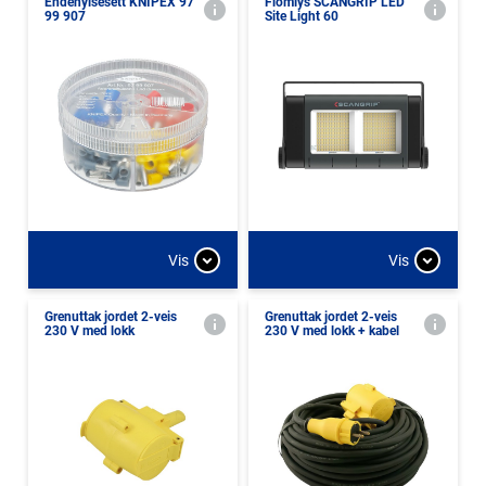
Endehylsesett KNIPEX 97
Flomlys SCANGRIP LED
99 907
Site Light 60
Vis
Vis
Grenuttak jordet 2-veis
Grenuttak jordet 2-veis
230 V med lokk
230 V med lokk + kabel