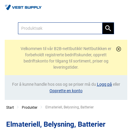
Meny
Velkommen til vår B2B-nettbutikk! Nettbutikken er
forbeholdt registrerte bedriftskunder, opprett
bedriftskonto for tilgang til sortiment, priser og
leveringstider.
For å kunne handle hos oss og se priser må du
Logg på
eller
Opprette en konto
Current:
Elmateriell, Belysning, Batterier
Start
Produkter
Elmateriell, Belysning, Batterier