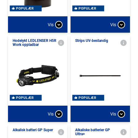
POPULÆR
POPULÆR
Vis
Vis
Hodelykt LEDLENSER H5R
Strips UV-bestandig
Work oppladbar
POPULÆR
POPULÆR
Vis
Vis
Alkalisk batteri GP Super
Alkaliske batterier GP
Ultra+