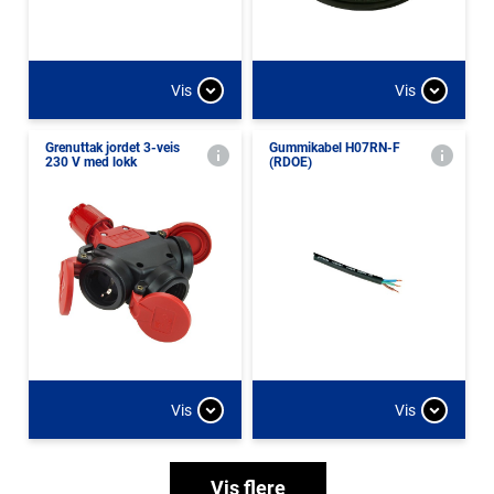
Vis
Vis
Grenuttak jordet 3-veis
Gummikabel H07RN-F
230 V med lokk
(RDOE)
Vis
Vis
Vis flere