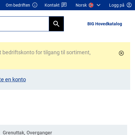
Om bedriften
Kontakt
Norsk
Logg på
BIG Hovedkatalog
bedriftskonto for tilgang til sortiment,
te en konto
Grenuttak, Overganger