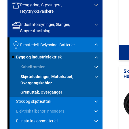
Rengjøring, Støvsugere,
Høyttrykksvaskere
Industriforsyninger, Slanger,
Smøreutrustning
Elmateriell, Belysning, Batterier
Bygg og industrielektrisk
Kabeltromler
Sk
H0
Skjøteledninger, Motorkabel,
Overgangskabler
Grenuttak, Overganger
Stikk og skjøteuttak
Elektrisk tilbehør innendørs
El-installasjonsmateriell