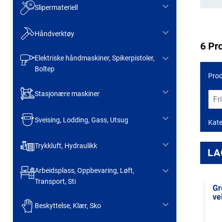
Slipermateriell
Håndverktøy
6 Pr
Elektriske håndmaskiner, Spikerpistoler,
Boltep
Prod
Stasjonære maskiner
Sveising, Lodding, Gass, Utsug
Kate
Trykkluft, Hydraulikk
LA
Arbeidsplass, Oppbevaring, Løft,
Transport, Sti
Gr
ve
Beskyttelse, Klær, Sko