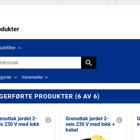
odukter
uktfilter
gorier
Varemerke
GERFØRTE PRODUKTER (6 AV 6)
enuttak jordet 2-
Grenuttak jordet 2-
G
is 230 V med lokk
veis 230 V med lokk +
v
kabel