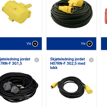
Vis
Vis
jøteledning jordet
Skjøteledning jordet
7RN-F 3G1,5
H07RN-F 3G2,5 med
lokk