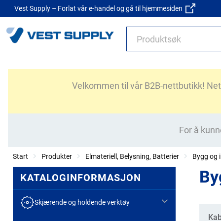
Vest Supply – Forlat vår e-handel og gå til hjemmesiden
Velkommen til vår B2B-nettbutikk! Nettb
For å kunn
Start
Produkter
Elmateriell, Belysning, Batterier
Bygg og i
By
KATALOGINFORMASJON
Skjærende og holdende verktøy
Kate
Kab