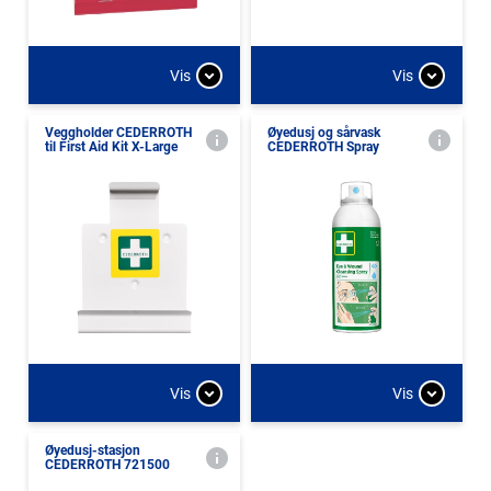
Vis
Vis
Veggholder CEDERROTH
Øyedusj og sårvask
til First Aid Kit X-Large
CEDERROTH Spray
Vis
Vis
Øyedusj-stasjon
CEDERROTH 721500