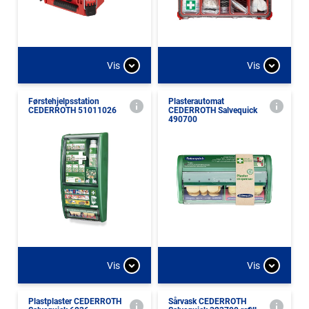
Vis
Vis
Førstehjelpsstation
Plasterautomat
CEDERROTH 51011026
CEDERROTH Salvequick
490700
Vis
Vis
Plastplaster CEDERROTH
Sårvask CEDERROTH