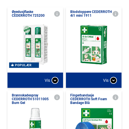
Øyedusjflaske
Blodstoppere CEDERROTH
CEDERROTH 725200
4i1 mini 1911
POPULÆR
Vis
Vis
Brannskadespray
Fingerbandasje
CEDERROTH 51011005
CEDERROTH Soft Foam
Burn Gel
Bandage Blå