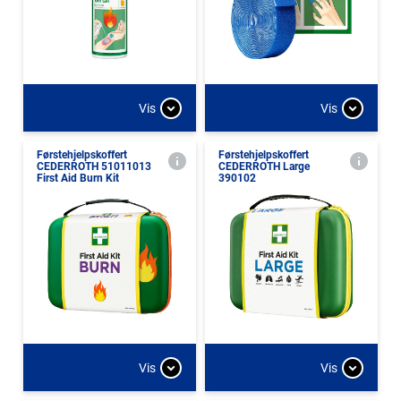
Vis
Vis
Førstehjelpskoffert
Førstehjelpskoffert
CEDERROTH 51011013
CEDERROTH Large
First Aid Burn Kit
390102
Vis
Vis