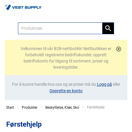
Meny
Velkommen til vår B2B-nettbutikk! Nettbutikken er
forbeholdt registrerte bedriftskunder, opprett
bedriftskonto for tilgang til sortiment, priser og
leveringstider.
For å kunne handle hos oss og se priser må du
Logg på
eller
Opprette en konto
Current:
Førstehjelp
Start
Produkter
Beskyttelse, Klær, Sko
Førstehjelp