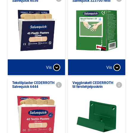
Salvequick 6036
Salvequick 323700 refill
Vis
Vis
Tekstilplaster CEDERROTH
Veggbrakett CEDERROTH
Salvequick 6444
til førstehjelpsskrin