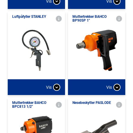
Vis
Vis
Luftpåfyller STANLEY
Muttertrekker BAHCO
BP905P 1"
Vis
Vis
Muttertrekker BAHCO
Nesebeskytter PASLODE
BPC813 1/2"