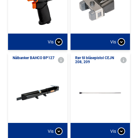
Vis
Vis
Nålbanker BAHCO BP127
Rør til blåsepistol CEJN
208, 209
Vis
Vis