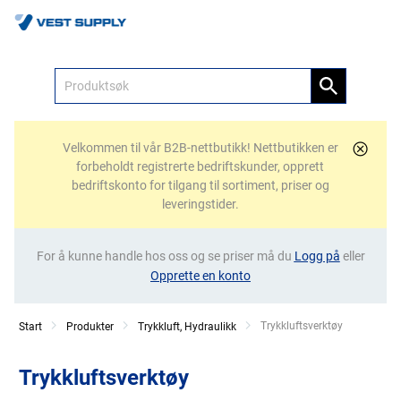
Meny
Velkommen til vår B2B-nettbutikk! Nettbutikken er
forbeholdt registrerte bedriftskunder, opprett
bedriftskonto for tilgang til sortiment, priser og
leveringstider.
For å kunne handle hos oss og se priser må du
Logg på
eller
Opprette en konto
Current:
Trykkluftsverktøy
Start
Produkter
Trykkluft, Hydraulikk
Trykkluftsverktøy